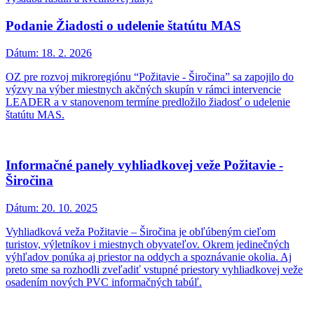
Podanie Žiadosti o udelenie štatútu MAS
Dátum:
18. 2. 2026
OZ pre rozvoj mikroregiónu “Požitavie - Širočina” sa zapojilo do
výzvy na výber miestnych akčných skupín v rámci intervencie
LEADER a v stanovenom termíne predložilo žiadosť o udelenie
štatútu MAS.
Informačné panely vyhliadkovej veže Požitavie -
Širočina
Dátum:
20. 10. 2025
Vyhliadková veža Požitavie – Širočina je obľúbeným cieľom
turistov, výletníkov i miestnych obyvateľov. Okrem jedinečných
výhľadov ponúka aj priestor na oddych a spoznávanie okolia. Aj
preto sme sa rozhodli zveľadiť vstupné priestory vyhliadkovej veže
osadením nových PVC informačných tabúľ.