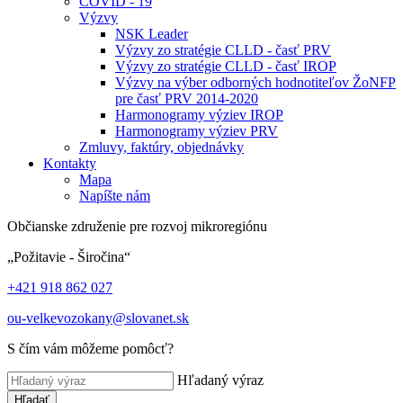
COVID - 19
Výzvy
NSK Leader
Výzvy zo stratégie CLLD - časť PRV
Výzvy zo stratégie CLLD - časť IROP
Výzvy na výber odborných hodnotiteľov ŽoNFP
pre časť PRV 2014-2020
Harmonogramy výziev IROP
Harmonogramy výziev PRV
Zmluvy, faktúry, objednávky
Kontakty
Mapa
Napíšte nám
Občianske združenie pre rozvoj mikroregiónu
„Požitavie - Širočina“
+421 918 862 027
ou-velkevozokany@slovanet.sk
S čím vám môžeme pomôcť?
Hľadaný výraz
Hľadať