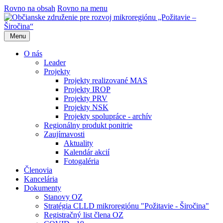
Rovno na obsah
Rovno na menu
Menu
O nás
Leader
Projekty
Projekty realizované MAS
Projekty IROP
Projekty PRV
Projekty NSK
Projekty spolupráce - archív
Regionálny produkt ponitrie
Zaujímavosti
Aktuality
Kalendár akcií
Fotogaléria
Členovia
Kancelária
Dokumenty
Stanovy OZ
Stratégia CLLD mikroregiónu "Požitavie - Širočina"
Registračný list člena OZ