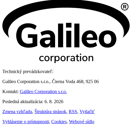
Technický prevádzkovateľ:
Galileo Corporation s.r.o., Čierna Voda 468, 925 06
Kontakt:
Galileo Corporation s.r.o.
Posledná aktualizácia: 6. 8. 2026
Zmena vzhľadu
,
Štruktúra stránok
,
RSS
,
Vytlačiť
Vyhlásenie o prístupnosti
,
Cookies
,
Webové sídlo