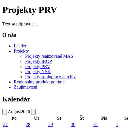
Projekty PRV
Text sa pripravuje...
O nás
Leader
Projekty
Projekty realizované MAS
Projekty IROP
Projekty PRV
Projekty NSK
Projekty spolupráce - archív
Regionálny produkt ponitrie
Zaujímavosti
Kalendár
August
2026
Po
Ut
St
Št
Pia
S
27
28
29
30
31
1