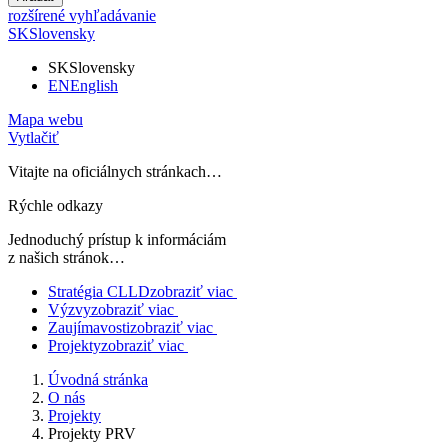
rozšírené vyhľadávanie
SK
Slovensky
SK
Slovensky
EN
English
Mapa webu
Vytlačiť
Vitajte na oficiálnych stránkach…
Rýchle odkazy
Jednoduchý prístup k informáciám
z našich stránok…
Stratégia CLLD
zobraziť viac
Výzvy
zobraziť viac
Zaujímavosti
zobraziť viac
Projekty
zobraziť viac
Úvodná stránka
O nás
Projekty
Projekty PRV