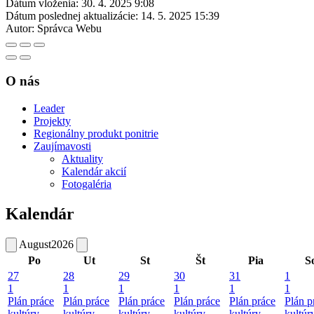
Dátum vloženia:
30. 4. 2025 9:08
Dátum poslednej aktualizácie:
14. 5. 2025 15:39
Autor:
Správca Webu
O nás
Leader
Projekty
Regionálny produkt ponitrie
Zaujímavosti
Aktuality
Kalendár akcií
Fotogaléria
Kalendár
August
2026
Po
Ut
St
Št
Pia
S
27
28
29
30
31
1
1
1
1
1
1
1
Plán práce
Plán práce
Plán práce
Plán práce
Plán práce
Plán p
kultúry,
kultúry,
kultúry,
kultúry,
kultúry,
kultúry