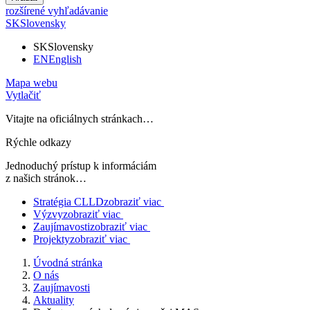
rozšírené vyhľadávanie
SK
Slovensky
SK
Slovensky
EN
English
Mapa webu
Vytlačiť
Vitajte na oficiálnych stránkach…
Rýchle odkazy
Jednoduchý prístup k informáciám
z našich stránok…
Stratégia CLLD
zobraziť viac
Výzvy
zobraziť viac
Zaujímavosti
zobraziť viac
Projekty
zobraziť viac
Úvodná stránka
O nás
Zaujímavosti
Aktuality