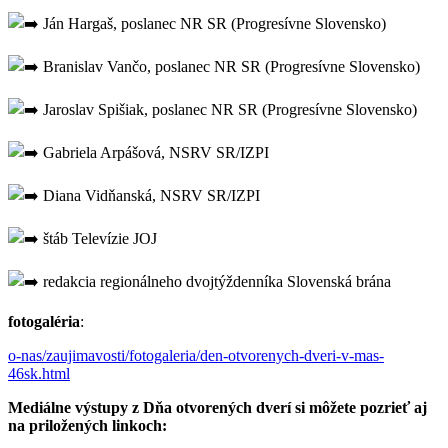
Ján Hargaš, poslanec NR SR (Progresívne Slovensko)
Branislav Vančo, poslanec NR SR (Progresívne Slovensko)
Jaroslav Spišiak, poslanec NR SR (Progresívne Slovensko)
Gabriela Arpášová, NSRV SR/IZPI
Diana Vidňanská, NSRV SR/IZPI
štáb Televízie JOJ
redakcia regionálneho dvojtýždenníka Slovenská brána
fotogaléria
:
o-nas/zaujimavosti/fotogaleria/den-otvorenych-dveri-v-mas-
46sk.html
Mediálne výstupy z Dňa otvorených dverí si môžete pozrieť aj
na priložených linkoch: