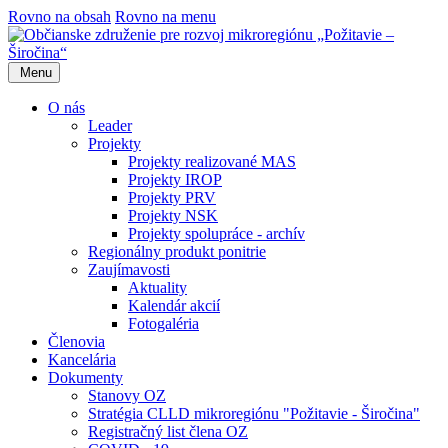
Rovno na obsah
Rovno na menu
Menu
O nás
Leader
Projekty
Projekty realizované MAS
Projekty IROP
Projekty PRV
Projekty NSK
Projekty spolupráce - archív
Regionálny produkt ponitrie
Zaujímavosti
Aktuality
Kalendár akcií
Fotogaléria
Členovia
Kancelária
Dokumenty
Stanovy OZ
Stratégia CLLD mikroregiónu "Požitavie - Širočina"
Registračný list člena OZ