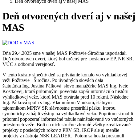
Deň otvorených dverí aj v našej MAS
Deň otvorených dverí aj v našej
MAS
Dňa 29.4.2025 sme v našej MAS Požitavie-Širočina usporiadali
Deň otvorených dverí, ktorý bol určený pre poslancov EP, NR SR,
VÚC a odbornú verejnosť.
V tento krásny slnečný deň sa privítanie konalo vo vyhliadkovej
veži Požitavie - Širočina. Po úvodných slovách dala
štatutárka Ing. Justína Pálková slovo manažérke MAS Ing. Ivete
Kostkovej, ktorá prítomným povedala zopár informácií o histórii
vyhliadkovej veže, ktorú MAS otvárala pred 10 rokmi. Následne
Ing. Pálková spolu s Ing. Vladimírom Vnukom, štátnym
tajomníkom MPRV SR slávnostne prestrihli pásku, ktorou
symbolicky zahájili výstup na vyhliadkovú vežu. Popritom si mohli
prítomní popozerať informačné tabule nainštalované vo vnútorných
priestoroch veže. Boli na nich stručne zhrnuté všetky zrealizované
projekty z posledných rokov z PRV SR, IROP ale aj menšie
projekty z nástroja NSK LEADER. Potom sa hostia presunuli