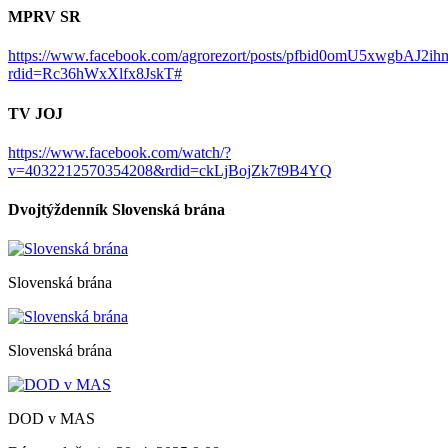
MPRV SR
https://www.facebook.com/agrorezort/posts/pfbid0omU5x
rdid=Rc36hWxXlfx8JskT#
TV JOJ
https://www.facebook.com/watch/?
v=4032212570354208&rdid=ckLjBojZk7t9B4YQ
Dvojtýždenník Slovenská brána
Slovenská brána
Slovenská brána
DOD v MAS