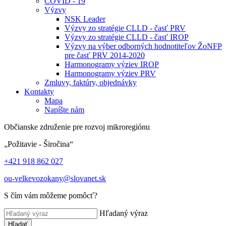
COVID - 19
Výzvy
NSK Leader
Výzvy zo stratégie CLLD - časť PRV
Výzvy zo stratégie CLLD - časť IROP
Výzvy na výber odborných hodnotiteľov ŽoNFP
pre časť PRV 2014-2020
Harmonogramy výziev IROP
Harmonogramy výziev PRV
Zmluvy, faktúry, objednávky
Kontakty
Mapa
Napíšte nám
Občianske združenie pre rozvoj mikroregiónu
„Požitavie - Širočina“
+421 918 862 027
ou-velkevozokany@slovanet.sk
S čím vám môžeme pomôcť?
Hľadaný výraz
Hľadať