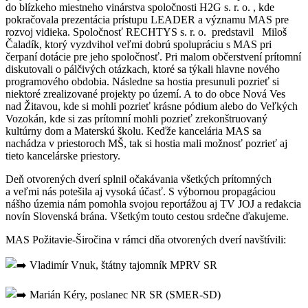
do blízkeho miestneho vinárstva spoločnosti H2G s. r. o. , kde
pokračovala prezentácia prístupu LEADER a významu MAS pre
rozvoj vidieka. Spoločnosť RECHTYS s. r. o. predstavil Miloš
Čaladík, ktorý vyzdvihol veľmi dobrú spolupráciu s MAS pri
čerpaní dotácie pre jeho spoločnosť. Pri malom občerstvení prítomní
diskutovali o pálčivých otázkach, ktoré sa týkali hlavne nového
programového obdobia. Následne sa hostia presunuli pozrieť si
niektoré zrealizované projekty po území. A to do obce Nová Ves
nad Žitavou, kde si mohli pozrieť krásne pódium alebo do Veľkých
Vozokán, kde si zas prítomní mohli pozrieť zrekonštruovaný
kultúrny dom a Materskú školu. Keďže kancelária MAS sa
nachádza v priestoroch MŠ, tak si hostia mali možnosť pozrieť aj
tieto kancelárske priestory.
Deň otvorených dverí splnil očakávania všetkých prítomných
a veľmi nás potešila aj vysoká účasť. S výbornou propagáciou
nášho územia nám pomohla svojou reportážou aj TV JOJ a redakcia
novín Slovenská brána. Všetkým touto cestou srdečne ďakujeme.
MAS Požitavie-Širočina v rámci dňa otvorených dverí navštívili:
Vladimír Vnuk, štátny tajomník MPRV SR
Marián Kéry, poslanec NR SR (SMER-SD)