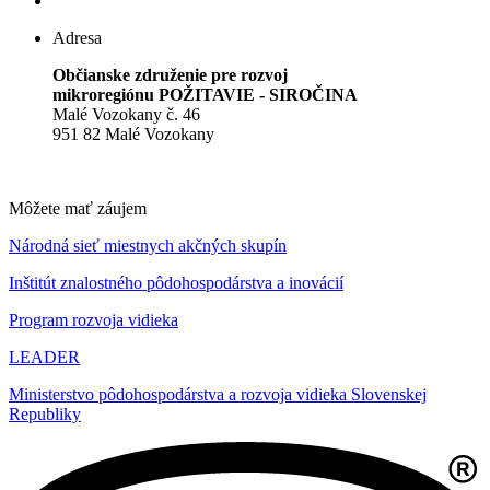
Adresa
Občianske združenie pre rozvoj
mikroregiónu POŽITAVIE - SIROČINA
Malé Vozokany č. 46
951 82 Malé Vozokany
Môžete mať záujem
Národná sieť miestnych akčných skupín
Inštitút znalostného pôdohospodárstva a inovácií
Program rozvoja vidieka
LEADER
Ministerstvo pôdohospodárstva a rozvoja vidieka Slovenskej
Republiky