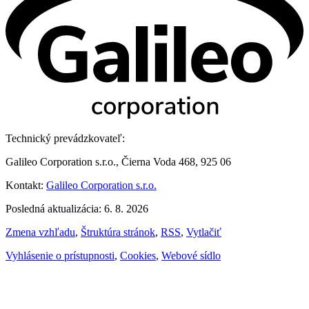
Technický prevádzkovateľ:
Galileo Corporation s.r.o., Čierna Voda 468, 925 06
Kontakt:
Galileo Corporation s.r.o.
Posledná aktualizácia: 6. 8. 2026
Zmena vzhľadu
,
Štruktúra stránok
,
RSS
,
Vytlačiť
Vyhlásenie o prístupnosti
,
Cookies
,
Webové sídlo