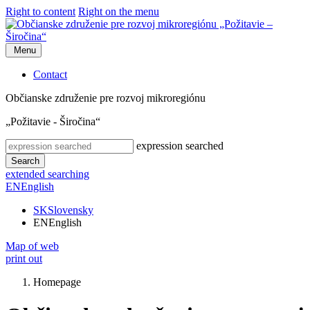
Right to content
Right on the menu
Menu
Contact
Občianske združenie pre rozvoj mikroregiónu
„Požitavie - Širočina“
expression searched
Search
extended searching
EN
English
SK
Slovensky
EN
English
Map of web
print out
Homepage