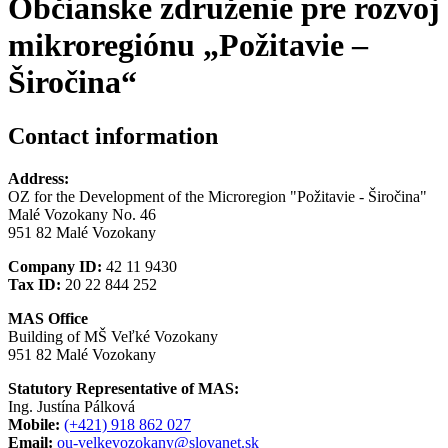
Občianske združenie pre rozvoj
mikroregiónu „Požitavie –
Širočina“
Contact information
Address:
OZ for the Development of the Microregion "Požitavie - Širočina"
Malé Vozokany No. 46
951 82 Malé Vozokany
Company ID:
42 11 9430
Tax ID:
20 22 844 252
MAS Office
Building of MŠ Veľké Vozokany
951 82 Malé Vozokany
Statutory Representative of MAS:
Ing. Justína Pálková
Mobile:
(+421) 918 862 027
Email:
ou-velkevozokany@slovanet.sk