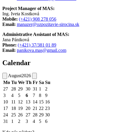
Project Manager of MAS:
Ing. Iveta Kostková
Mobile:
(+421) 908 278 056
Email:
manazer@ozpozitavie-sirocina.sk
Administrative Assistant of MAS:
Jana Pániková
Phone:
(+421) 37/381 01 89
Email:
panikova.mas@gmail.com
Calendar
August
2026
Mo
Tu
We
Th
Fr
Sa
Su
27
28
29
30
31
1
2
3
4
5
6
7
8
9
10
11
12
13
14
15
16
17
18
19
20
21
22
23
24
25
26
27
28
29
30
31
1
2
3
4
5
6