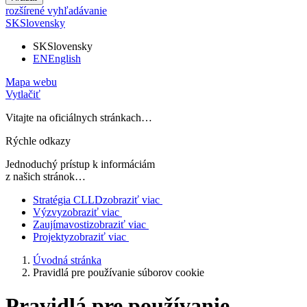
rozšírené vyhľadávanie
SK
Slovensky
SK
Slovensky
EN
English
Mapa webu
Vytlačiť
Vitajte na oficiálnych stránkach…
Rýchle odkazy
Jednoduchý prístup k informáciám
z našich stránok…
Stratégia CLLD
zobraziť viac
Výzvy
zobraziť viac
Zaujímavosti
zobraziť viac
Projekty
zobraziť viac
Úvodná stránka
Pravidlá pre používanie súborov cookie
Pravidlá pre používanie