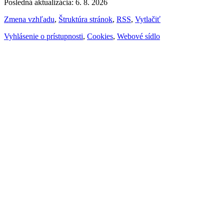
Posledná aktualizácia: 6. 8. 2026
Zmena vzhľadu
,
Štruktúra stránok
,
RSS
,
Vytlačiť
Vyhlásenie o prístupnosti
,
Cookies
,
Webové sídlo