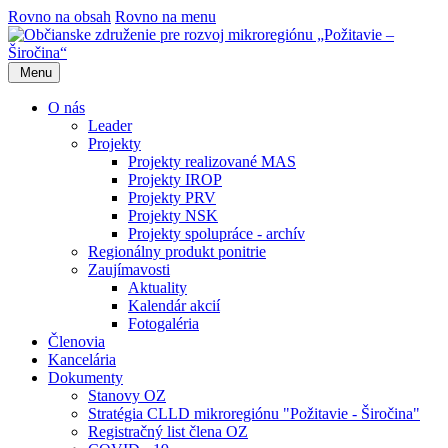
Rovno na obsah
Rovno na menu
Menu
O nás
Leader
Projekty
Projekty realizované MAS
Projekty IROP
Projekty PRV
Projekty NSK
Projekty spolupráce - archív
Regionálny produkt ponitrie
Zaujímavosti
Aktuality
Kalendár akcií
Fotogaléria
Členovia
Kancelária
Dokumenty
Stanovy OZ
Stratégia CLLD mikroregiónu "Požitavie - Širočina"
Registračný list člena OZ