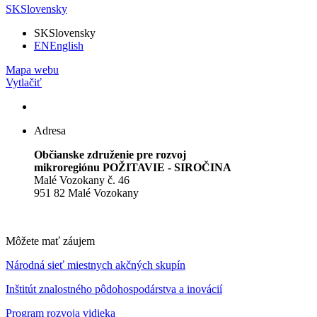
SK
Slovensky
SK
Slovensky
EN
English
Mapa webu
Vytlačiť
Adresa
Občianske združenie pre rozvoj
mikroregiónu POŽITAVIE - SIROČINA
Malé Vozokany č. 46
951 82 Malé Vozokany
Môžete mať záujem
Národná sieť miestnych akčných skupín
Inštitút znalostného pôdohospodárstva a inovácií
Program rozvoja vidieka