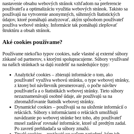
nastavenie obsahu webových stránok vzhľadom na preferencie
používateľa a optimalizáciu využitia webových stránok. Takisto sa
používajú na vytvorenie anonymných, súhrnných štatistických
údajov, ktoré pomáhajú analyzovať, akým spôsobom používateľ
používa webové stránky. Informácie tak pomáhajú zlepšovať
štruktúru a obsah stránok.
Aké cookies používame?
Používame niekoľko typov cookies, naše vlastné aj externé súbory
získané od partnerov, s ktorými spolupracujeme. Súbory využívané
na našich stránkach sa dajú rozdeliť na nasledujúce typy:
Analytické cookies – zbierajú informácie o tom, ako
používateľ využíva webovú stránku, o type webovej stránky,
z ktorej bol návštevník presmerovaný, o počte návštev
používateľa a o štatistikách webovej stránky. Tieto súbory
nezaznamenávajú osobné údaje, ale používajú sa na
zhromažďovanie štatistík webovej stránky.
Dynamické cookies – používajú sa na uloženie informácií o
reláciách. Súbory s informáciami o reláciách umožňujú
navádzanie po webovej stránke bez toho, aby používateľ
musel zadávať rovnaké informácie, ktoré už predtým zadal.
Po zavretí prehliadača sa súbory zmažú.
Trvalé cookies – zostávajú vo vašom zariadení, kým ich