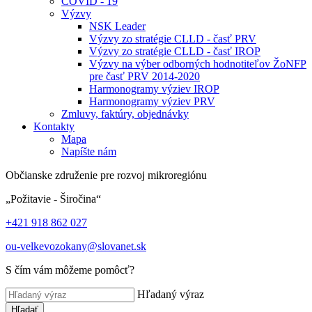
COVID - 19
Výzvy
NSK Leader
Výzvy zo stratégie CLLD - časť PRV
Výzvy zo stratégie CLLD - časť IROP
Výzvy na výber odborných hodnotiteľov ŽoNFP
pre časť PRV 2014-2020
Harmonogramy výziev IROP
Harmonogramy výziev PRV
Zmluvy, faktúry, objednávky
Kontakty
Mapa
Napíšte nám
Občianske združenie pre rozvoj mikroregiónu
„Požitavie - Širočina“
+421 918 862 027
ou-velkevozokany@slovanet.sk
S čím vám môžeme pomôcť?
Hľadaný výraz
Hľadať