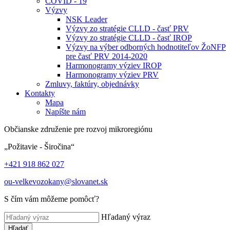
COVID - 19
Výzvy
NSK Leader
Výzvy zo stratégie CLLD - časť PRV
Výzvy zo stratégie CLLD - časť IROP
Výzvy na výber odborných hodnotiteľov ŽoNFP
pre časť PRV 2014-2020
Harmonogramy výziev IROP
Harmonogramy výziev PRV
Zmluvy, faktúry, objednávky
Kontakty
Mapa
Napíšte nám
Občianske združenie pre rozvoj mikroregiónu
„Požitavie - Širočina“
+421 918 862 027
ou-velkevozokany@slovanet.sk
S čím vám môžeme pomôcť?
Hľadaný výraz
Hľadať