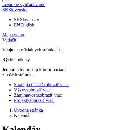
rozšírené vyhľadávanie
SK
Slovensky
SK
Slovensky
EN
English
Mapa webu
Vytlačiť
Vitajte na oficiálnych stránkach…
Rýchle odkazy
Jednoduchý prístup k informáciám
z našich stránok…
Stratégia CLLD
zobraziť viac
Výzvy
zobraziť viac
Zaujímavosti
zobraziť viac
Projekty
zobraziť viac
Úvodná stránka
Kalendár
Kalendár