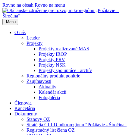
Rovno na obsah
Rovno na menu
Menu
O nás
Leader
Projekty
Projekty realizované MAS
Projekty IROP
Projekty PRV
Projekty NSK
Projekty spolupráce - archív
Regionálny produkt ponitrie
Zaujímavosti
Aktuality
Kalendár akcií
Fotogaléria
Členovia
Kancelária
Dokumenty
Stanovy OZ
Stratégia CLLD mikroregiónu "Požitavie - Širočina"
Registračný list člena OZ