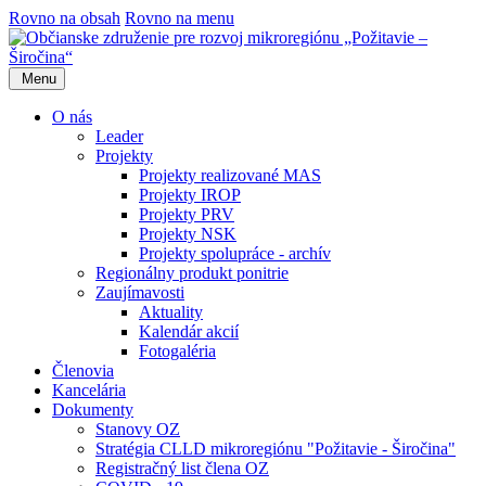
Rovno na obsah
Rovno na menu
Menu
O nás
Leader
Projekty
Projekty realizované MAS
Projekty IROP
Projekty PRV
Projekty NSK
Projekty spolupráce - archív
Regionálny produkt ponitrie
Zaujímavosti
Aktuality
Kalendár akcií
Fotogaléria
Členovia
Kancelária
Dokumenty
Stanovy OZ
Stratégia CLLD mikroregiónu "Požitavie - Širočina"
Registračný list člena OZ