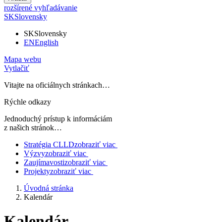
rozšírené vyhľadávanie
SK
Slovensky
SK
Slovensky
EN
English
Mapa webu
Vytlačiť
Vitajte na oficiálnych stránkach…
Rýchle odkazy
Jednoduchý prístup k informáciám
z našich stránok…
Stratégia CLLD
zobraziť viac
Výzvy
zobraziť viac
Zaujímavosti
zobraziť viac
Projekty
zobraziť viac
Úvodná stránka
Kalendár
Kalendár