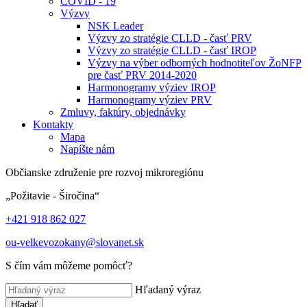
COVID - 19
Výzvy
NSK Leader
Výzvy zo stratégie CLLD - časť PRV
Výzvy zo stratégie CLLD - časť IROP
Výzvy na výber odborných hodnotiteľov ŽoNFP
pre časť PRV 2014-2020
Harmonogramy výziev IROP
Harmonogramy výziev PRV
Zmluvy, faktúry, objednávky
Kontakty
Mapa
Napíšte nám
Občianske združenie pre rozvoj mikroregiónu
„Požitavie - Širočina“
+421 918 862 027
ou-velkevozokany@slovanet.sk
S čím vám môžeme pomôcť?
Hľadaný výraz
Hľadať