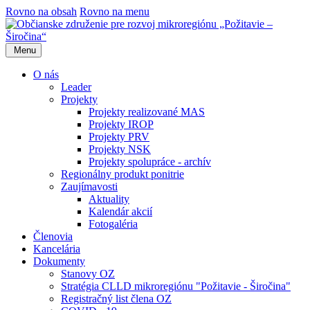
Rovno na obsah
Rovno na menu
Menu
O nás
Leader
Projekty
Projekty realizované MAS
Projekty IROP
Projekty PRV
Projekty NSK
Projekty spolupráce - archív
Regionálny produkt ponitrie
Zaujímavosti
Aktuality
Kalendár akcií
Fotogaléria
Členovia
Kancelária
Dokumenty
Stanovy OZ
Stratégia CLLD mikroregiónu "Požitavie - Širočina"
Registračný list člena OZ