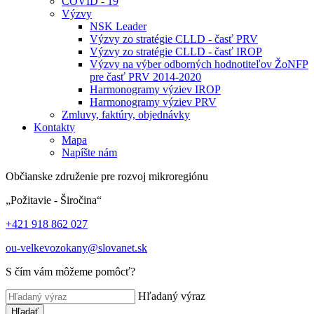
COVID - 19
Výzvy
NSK Leader
Výzvy zo stratégie CLLD - časť PRV
Výzvy zo stratégie CLLD - časť IROP
Výzvy na výber odborných hodnotiteľov ŽoNFP
pre časť PRV 2014-2020
Harmonogramy výziev IROP
Harmonogramy výziev PRV
Zmluvy, faktúry, objednávky
Kontakty
Mapa
Napíšte nám
Občianske združenie pre rozvoj mikroregiónu
„Požitavie - Širočina“
+421 918 862 027
ou-velkevozokany@slovanet.sk
S čím vám môžeme pomôcť?
Hľadaný výraz
Hľadať