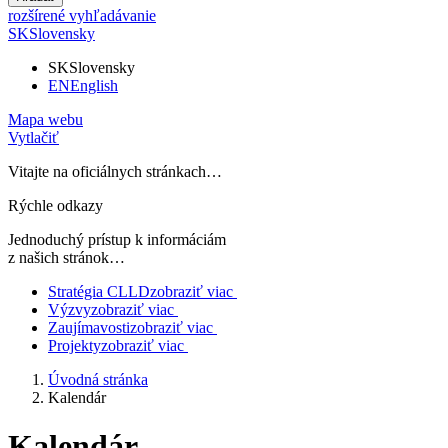
rozšírené vyhľadávanie
SK
Slovensky
SK
Slovensky
EN
English
Mapa webu
Vytlačiť
Vitajte na oficiálnych stránkach…
Rýchle odkazy
Jednoduchý prístup k informáciám
z našich stránok…
Stratégia CLLD
zobraziť viac
Výzvy
zobraziť viac
Zaujímavosti
zobraziť viac
Projekty
zobraziť viac
Úvodná stránka
Kalendár
Kalendár