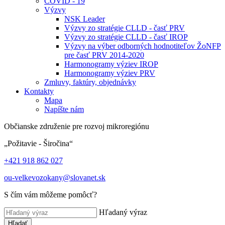
COVID - 19
Výzvy
NSK Leader
Výzvy zo stratégie CLLD - časť PRV
Výzvy zo stratégie CLLD - časť IROP
Výzvy na výber odborných hodnotiteľov ŽoNFP
pre časť PRV 2014-2020
Harmonogramy výziev IROP
Harmonogramy výziev PRV
Zmluvy, faktúry, objednávky
Kontakty
Mapa
Napíšte nám
Občianske združenie pre rozvoj mikroregiónu
„Požitavie - Širočina“
+421 918 862 027
ou-velkevozokany@slovanet.sk
S čím vám môžeme pomôcť?
Hľadaný výraz
Hľadať