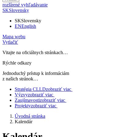
rozšírené vyhľadávanie
SK
Slovensky
SK
Slovensky
EN
English
Mapa webu
Vytlačiť
Vitajte na oficiálnych stránkach…
Rýchle odkazy
Jednoduchý prístup k informáciám
z našich stránok…
Stratégia CLLD
zobraziť viac
Výzvy
zobraziť viac
Zaujímavosti
zobraziť viac
Projekty
zobraziť viac
Úvodná stránka
Kalendár
Kalendár