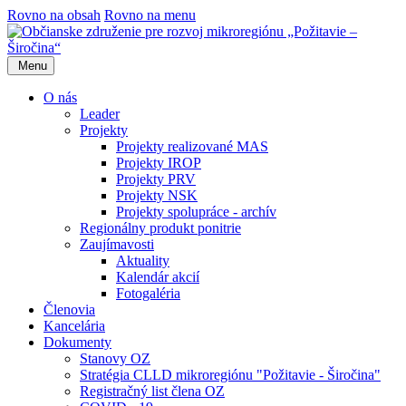
Rovno na obsah
Rovno na menu
Menu
O nás
Leader
Projekty
Projekty realizované MAS
Projekty IROP
Projekty PRV
Projekty NSK
Projekty spolupráce - archív
Regionálny produkt ponitrie
Zaujímavosti
Aktuality
Kalendár akcií
Fotogaléria
Členovia
Kancelária
Dokumenty
Stanovy OZ
Stratégia CLLD mikroregiónu "Požitavie - Širočina"
Registračný list člena OZ