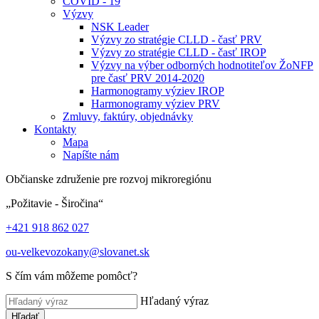
COVID - 19
Výzvy
NSK Leader
Výzvy zo stratégie CLLD - časť PRV
Výzvy zo stratégie CLLD - časť IROP
Výzvy na výber odborných hodnotiteľov ŽoNFP
pre časť PRV 2014-2020
Harmonogramy výziev IROP
Harmonogramy výziev PRV
Zmluvy, faktúry, objednávky
Kontakty
Mapa
Napíšte nám
Občianske združenie pre rozvoj mikroregiónu
„Požitavie - Širočina“
+421 918 862 027
ou-velkevozokany@slovanet.sk
S čím vám môžeme pomôcť?
Hľadaný výraz
Hľadať