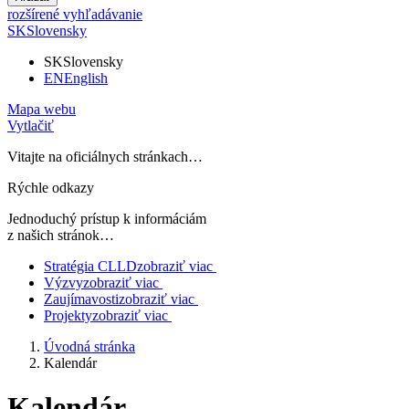
rozšírené vyhľadávanie
SK
Slovensky
SK
Slovensky
EN
English
Mapa webu
Vytlačiť
Vitajte na oficiálnych stránkach…
Rýchle odkazy
Jednoduchý prístup k informáciám
z našich stránok…
Stratégia CLLD
zobraziť viac
Výzvy
zobraziť viac
Zaujímavosti
zobraziť viac
Projekty
zobraziť viac
Úvodná stránka
Kalendár
Kalendár