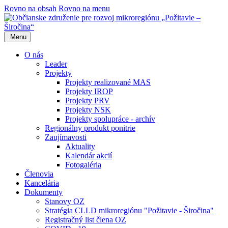
Rovno na obsah
Rovno na menu
Menu
O nás
Leader
Projekty
Projekty realizované MAS
Projekty IROP
Projekty PRV
Projekty NSK
Projekty spolupráce - archív
Regionálny produkt ponitrie
Zaujímavosti
Aktuality
Kalendár akcií
Fotogaléria
Členovia
Kancelária
Dokumenty
Stanovy OZ
Stratégia CLLD mikroregiónu "Požitavie - Širočina"
Registračný list člena OZ