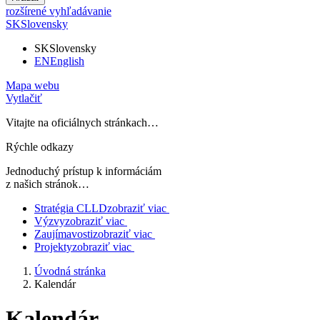
rozšírené vyhľadávanie
SK
Slovensky
SK
Slovensky
EN
English
Mapa webu
Vytlačiť
Vitajte na oficiálnych stránkach…
Rýchle odkazy
Jednoduchý prístup k informáciám
z našich stránok…
Stratégia CLLD
zobraziť viac
Výzvy
zobraziť viac
Zaujímavosti
zobraziť viac
Projekty
zobraziť viac
Úvodná stránka
Kalendár
Kalendár