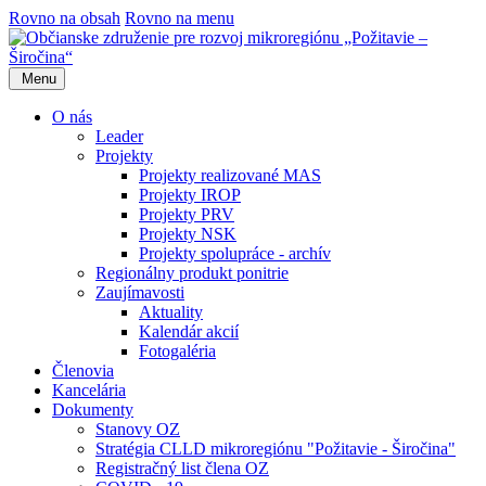
Rovno na obsah
Rovno na menu
Menu
O nás
Leader
Projekty
Projekty realizované MAS
Projekty IROP
Projekty PRV
Projekty NSK
Projekty spolupráce - archív
Regionálny produkt ponitrie
Zaujímavosti
Aktuality
Kalendár akcií
Fotogaléria
Členovia
Kancelária
Dokumenty
Stanovy OZ
Stratégia CLLD mikroregiónu "Požitavie - Širočina"
Registračný list člena OZ