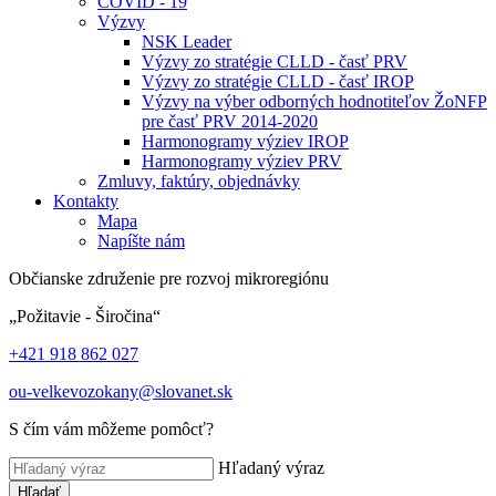
COVID - 19
Výzvy
NSK Leader
Výzvy zo stratégie CLLD - časť PRV
Výzvy zo stratégie CLLD - časť IROP
Výzvy na výber odborných hodnotiteľov ŽoNFP
pre časť PRV 2014-2020
Harmonogramy výziev IROP
Harmonogramy výziev PRV
Zmluvy, faktúry, objednávky
Kontakty
Mapa
Napíšte nám
Občianske združenie pre rozvoj mikroregiónu
„Požitavie - Širočina“
+421 918 862 027
ou-velkevozokany@slovanet.sk
S čím vám môžeme pomôcť?
Hľadaný výraz
Hľadať