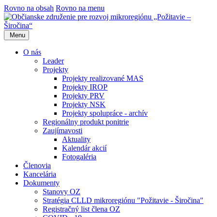
Rovno na obsah
Rovno na menu
Menu
O nás
Leader
Projekty
Projekty realizované MAS
Projekty IROP
Projekty PRV
Projekty NSK
Projekty spolupráce - archív
Regionálny produkt ponitrie
Zaujímavosti
Aktuality
Kalendár akcií
Fotogaléria
Členovia
Kancelária
Dokumenty
Stanovy OZ
Stratégia CLLD mikroregiónu "Požitavie - Širočina"
Registračný list člena OZ