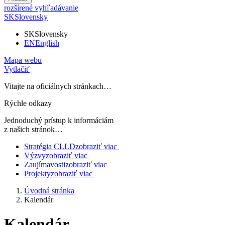
rozšírené vyhľadávanie
SK
Slovensky
SK
Slovensky
EN
English
Mapa webu
Vytlačiť
Vitajte na oficiálnych stránkach…
Rýchle odkazy
Jednoduchý prístup k informáciám
z našich stránok…
Stratégia CLLD
zobraziť viac
Výzvy
zobraziť viac
Zaujímavosti
zobraziť viac
Projekty
zobraziť viac
Úvodná stránka
Kalendár
Kalendár