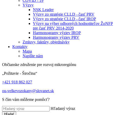
COVID - 19
Výzvy
NSK Leader
Výzvy zo stratégie CLLD - časť PRV
Výzvy zo stratégie CLLD - časť IROP
Výzvy na výber odborných hodnotiteľov ŽoNFP
pre časť PRV 2014-2020
Harmonogramy výziev IROP
Harmonogramy výziev PRV
Zmluvy, faktúry, objednávky
Kontakty
Mapa
Napíšte nám
Občianske združenie pre rozvoj mikroregiónu
„Požitavie - Širočina“
+421 918 862 027
ou-velkevozokany@slovanet.sk
S čím vám môžeme pomôcť?
Hľadaný výraz
Hľadať