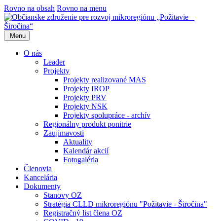
Rovno na obsah
Rovno na menu
Menu
O nás
Leader
Projekty
Projekty realizované MAS
Projekty IROP
Projekty PRV
Projekty NSK
Projekty spolupráce - archív
Regionálny produkt ponitrie
Zaujímavosti
Aktuality
Kalendár akcií
Fotogaléria
Členovia
Kancelária
Dokumenty
Stanovy OZ
Stratégia CLLD mikroregiónu "Požitavie - Širočina"
Registračný list člena OZ