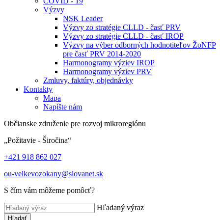
COVID - 19
Výzvy
NSK Leader
Výzvy zo stratégie CLLD - časť PRV
Výzvy zo stratégie CLLD - časť IROP
Výzvy na výber odborných hodnotiteľov ŽoNFP
pre časť PRV 2014-2020
Harmonogramy výziev IROP
Harmonogramy výziev PRV
Zmluvy, faktúry, objednávky
Kontakty
Mapa
Napíšte nám
Občianske združenie pre rozvoj mikroregiónu
„Požitavie - Širočina“
+421 918 862 027
ou-velkevozokany@slovanet.sk
S čím vám môžeme pomôcť?
Hľadaný výraz
Hľadať