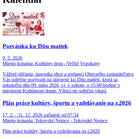
Pozvánka ku Dňu matiek
9. 5. 2026
Miesto konania:
Kultúrny dom - Veľké Vozokany
Vážení občania, starostka obce a poslanci Obecného zastupiteľstva
Vás srdečne pozývajú na slávnosť ku Dňu matiek, ktorá sa
uskutoční dňa 09. mája 2026, t.j. v sobotu, o 15.00 hodine v
miestnom Kultúrnom dome. Všetci ste srdečne vítaní.
Plán práce kultúry, športu a vzdelávanie na r.2026
17. 2. - 31. 12. 2026 začiatok od 07:34
Miesto konania:
Tekovské Nemce - Tekovské Nemce
Plán práce kultúry, športu a vzdelávania na r.2026