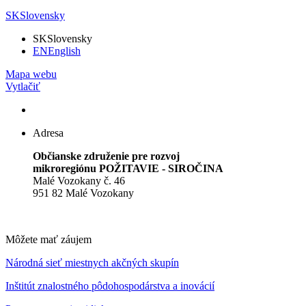
SK
Slovensky
SK
Slovensky
EN
English
Mapa webu
Vytlačiť
Adresa
Občianske združenie pre rozvoj
mikroregiónu POŽITAVIE - SIROČINA
Malé Vozokany č. 46
951 82 Malé Vozokany
Môžete mať záujem
Národná sieť miestnych akčných skupín
Inštitút znalostného pôdohospodárstva a inovácií