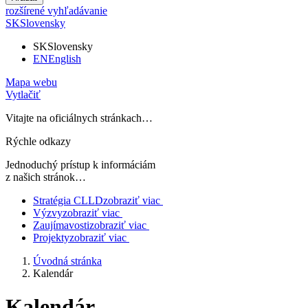
rozšírené vyhľadávanie
SK
Slovensky
SK
Slovensky
EN
English
Mapa webu
Vytlačiť
Vitajte na oficiálnych stránkach…
Rýchle odkazy
Jednoduchý prístup k informáciám
z našich stránok…
Stratégia CLLD
zobraziť viac
Výzvy
zobraziť viac
Zaujímavosti
zobraziť viac
Projekty
zobraziť viac
Úvodná stránka
Kalendár
Kalendár