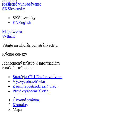
rozšírené vyhľadávanie
SK
Slovensky
SK
Slovensky
EN
English
Mapa webu
Vytlačiť
Vitajte na oficiálnych stránkach…
Rýchle odkazy
Jednoduchý prístup k informáciám
z našich stránok…
Stratégia CLLD
zobraziť viac
Výzvy
zobraziť viac
Zaujímavosti
zobraziť viac
Projekty
zobraziť viac
Úvodná stránka
Kontakty
Mapa