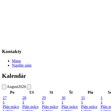
Kontakty
Mapa
Napíšte nám
Kalendár
August
2026
Po
Ut
St
Št
Pia
S
27
28
29
30
31
1
1
1
1
1
1
1
Plán práce
Plán práce
Plán práce
Plán práce
Plán práce
Plán p