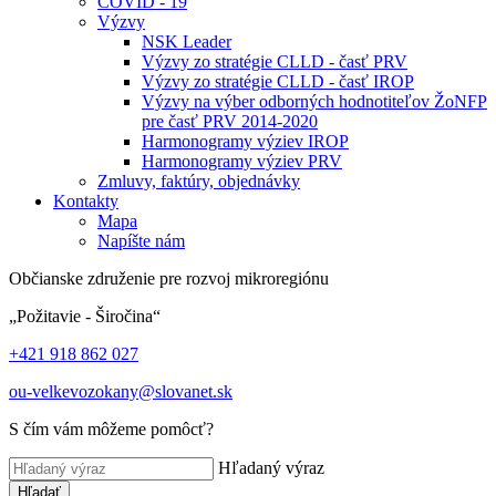
COVID - 19
Výzvy
NSK Leader
Výzvy zo stratégie CLLD - časť PRV
Výzvy zo stratégie CLLD - časť IROP
Výzvy na výber odborných hodnotiteľov ŽoNFP
pre časť PRV 2014-2020
Harmonogramy výziev IROP
Harmonogramy výziev PRV
Zmluvy, faktúry, objednávky
Kontakty
Mapa
Napíšte nám
Občianske združenie pre rozvoj mikroregiónu
„Požitavie - Širočina“
+421 918 862 027
ou-velkevozokany@slovanet.sk
S čím vám môžeme pomôcť?
Hľadaný výraz
Hľadať