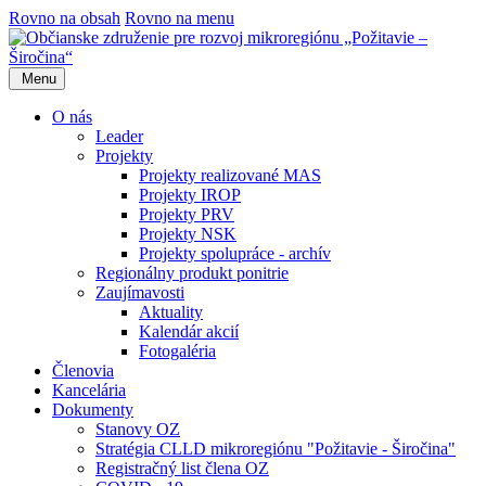
Rovno na obsah
Rovno na menu
Menu
O nás
Leader
Projekty
Projekty realizované MAS
Projekty IROP
Projekty PRV
Projekty NSK
Projekty spolupráce - archív
Regionálny produkt ponitrie
Zaujímavosti
Aktuality
Kalendár akcií
Fotogaléria
Členovia
Kancelária
Dokumenty
Stanovy OZ
Stratégia CLLD mikroregiónu "Požitavie - Širočina"
Registračný list člena OZ