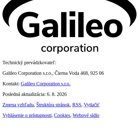
Technický prevádzkovateľ:
Galileo Corporation s.r.o., Čierna Voda 468, 925 06
Kontakt:
Galileo Corporation s.r.o.
Posledná aktualizácia: 6. 8. 2026
Zmena vzhľadu
,
Štruktúra stránok
,
RSS
,
Vytlačiť
Vyhlásenie o prístupnosti
,
Cookies
,
Webové sídlo