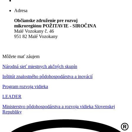
Adresa
Občianske združenie pre rozvoj
mikroregiónu POŽITAVIE - SIROČINA
Malé Vozokany č. 46
951 82 Malé Vozokany
Môžete mať záujem
Národná sieť miestnych akčných skupín
Inštitút znalostného pôdohospodárstva a inovácií
Program rozvoja vidieka
LEADER
Ministerstvo pôdohospodárstva a rozvoja vidieka Slovenskej
Republiky