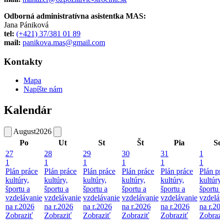
Odborná administratívna asistentka MAS:
Jana Pániková
tel:
(+421) 37/381 01 89
mail:
panikova.mas@gmail.com
Kontakty
Mapa
Napíšte nám
Kalendár
August
2026
Po
Ut
St
Št
Pia
S
27
28
29
30
31
1
1
1
1
1
1
1
Plán práce
Plán práce
Plán práce
Plán práce
Plán práce
Plán p
kultúry,
kultúry,
kultúry,
kultúry,
kultúry,
kultúry
športu a
športu a
športu a
športu a
športu a
športu
vzdelávanie
vzdelávanie
vzdelávanie
vzdelávanie
vzdelávanie
vzdelá
na r.2026
na r.2026
na r.2026
na r.2026
na r.2026
na r.2
Zobraziť
Zobraziť
Zobraziť
Zobraziť
Zobraziť
Zobraz