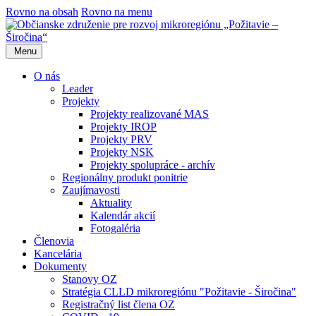
Rovno na obsah
Rovno na menu
Menu
O nás
Leader
Projekty
Projekty realizované MAS
Projekty IROP
Projekty PRV
Projekty NSK
Projekty spolupráce - archív
Regionálny produkt ponitrie
Zaujímavosti
Aktuality
Kalendár akcií
Fotogaléria
Členovia
Kancelária
Dokumenty
Stanovy OZ
Stratégia CLLD mikroregiónu "Požitavie - Širočina"
Registračný list člena OZ