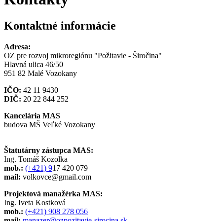
Kontaktné informácie
Adresa:
OZ pre rozvoj mikroregiónu "Požitavie - Širočina"
Hlavná ulica 46/50
951 82 Malé Vozokany
IČO:
42 11 9430
DIČ:
20 22 844 252
Kancelária MAS
budova MŠ Veľké Vozokany
Štatutárny zástupca MAS:
Ing. Tomáš Kozolka
mob.:
(+421) 9
17 420 079
mail:
volkovce@gmail.com
Projektová manažérka MAS:
Ing. Iveta Kostková
mob.:
(+421) 908 278 056
mail:
manazer@ozpozitavie-sirocina.sk