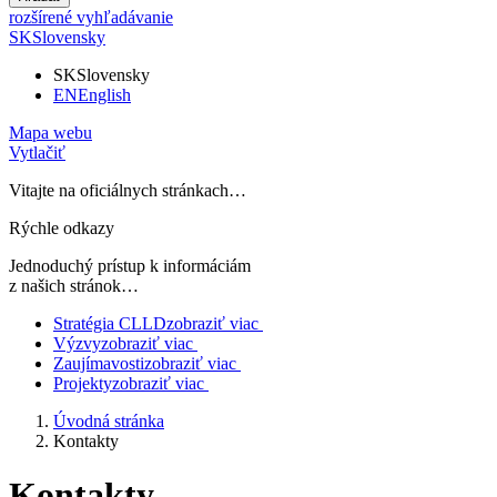
rozšírené vyhľadávanie
SK
Slovensky
SK
Slovensky
EN
English
Mapa webu
Vytlačiť
Vitajte na oficiálnych stránkach…
Rýchle odkazy
Jednoduchý prístup k informáciám
z našich stránok…
Stratégia CLLD
zobraziť viac
Výzvy
zobraziť viac
Zaujímavosti
zobraziť viac
Projekty
zobraziť viac
Úvodná stránka
Kontakty
Kontakty