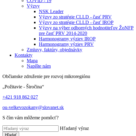
COVID - 19
Výzvy
NSK Leader
Výzvy zo stratégie CLLD - časť PRV
Výzvy zo stratégie CLLD - časť IROP
Výzvy na výber odborných hodnotiteľov ŽoNFP
pre časť PRV 2014-2020
Harmonogramy výziev IROP
Harmonogramy výziev PRV
Zmluvy, faktúry, objednávky
Kontakty
Mapa
Napíšte nám
Občianske združenie pre rozvoj mikroregiónu
„Požitavie - Širočina“
+421 918 862 027
ou-velkevozokany@slovanet.sk
S čím vám môžeme pomôcť?
Hľadaný výraz
Hľadať